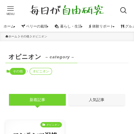
MENU
ホーム
ベリーの栽培
暮らし・生活
体験リポート
グル
ホーム
その他
オピニオン
オピニオン
– category –
その他
オピニオン
新着記事
人気記事
オピニオン