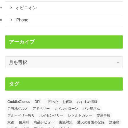
オピニオン
iPhone
アーカイブ
ア
ー
カ
イ
タグ
ブ
CuddleClones
DIY
「困った」を解決
おすすめ情報
ご当地グルメ
アドベリー
カドルクローン
パン屋さん
ブルーベリー狩り
ボイセンベリー
レトルトカレー
交通事故
京都
佐用町
商品レビュー
害虫対策
愛犬の介護の記録
淡路島