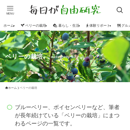
MENU
ホーム
ベリーの栽培
暮らし・生活
体験リポート
グル
ベリーの栽培
– category –
ホーム
ベリーの栽培
ブルーベリー、ボイセンベリーなど、筆者
が長年続けている「ベリーの栽培」にまつ
わるページの一覧です。