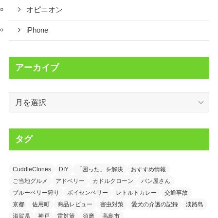
オピニオン
iPhone
アーカイブ
ア
ー
カ
イ
タグ
ブ
CuddleClones
DIY
「困った」を解決
おすすめ情報
ご当地グルメ
アドベリー
カドルクローン
パン屋さん
ブルーベリー狩り
ボイセンベリー
レトルトカレー
交通事故
京都
佐用町
商品レビュー
害虫対策
愛犬の介護の記録
淡路島
滋賀県
神戸
雷対策
須磨
高島市