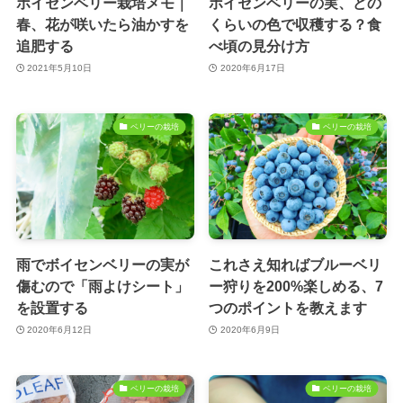
ボイセンベリー栽培メモ｜
ボイセンベリーの実、どの
春、花が咲いたら油かすを
くらいの色で収穫する？食
追肥する
べ頃の見分け方
2021年5月10日
2020年6月17日
ベリーの栽培
ベリーの栽培
雨でボイセンベリーの実が
これさえ知ればブルーベリ
傷むので「雨よけシート」
ー狩りを200%楽しめる、7
を設置する
つのポイントを教えます
2020年6月12日
2020年6月9日
ベリーの栽培
ベリーの栽培