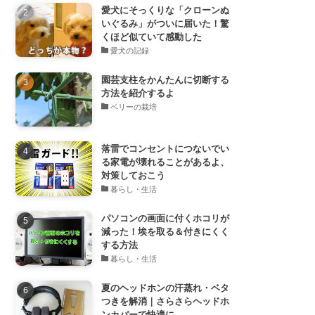
愛犬にそっくりな「クローンぬ
いぐるみ」がついに届いた！驚
くほど似ていて感動した
愛犬の記録
園芸支柱をかんたんに切断する
方法を紹介するよ
ベリーの栽培
落雷でコンセントにつないでい
る家電が壊れることがあるよ、
対策しておこう
暮らし・生活
パソコンの画面に付くホコリが
減った！埃を取る＆付きにくく
する方法
暮らし・生活
夏のヘッドホンの汗蒸れ・ベタ
つきを解消｜さらさらヘッドホ
ンカバーで快適に