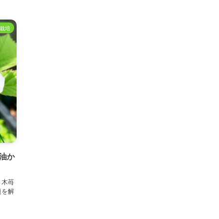
栽培
油か
。木苺
題を解