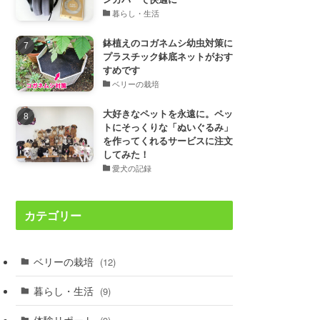
暮らし・生活
鉢植えのコガネムシ幼虫対策に
プラスチック鉢底ネットがおす
すめです
ベリーの栽培
大好きなペットを永遠に。ペッ
トにそっくりな「ぬいぐるみ」
を作ってくれるサービスに注文
してみた！
愛犬の記録
カテゴリー
ベリーの栽培
(12)
暮らし・生活
(9)
体験リポート