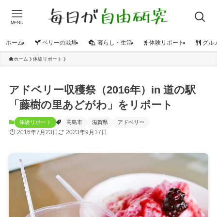
MENU
ホーム
ベリーの栽培
暮らし・生活
体験リポート
グル
ホーム
体験リポート
アドベリー収穫祭（2016年）in 道の駅
「藤樹の里あどがわ」をリポート
体験リポート
高島市
滋賀県
アドベリー
2016年7月23日
2023年9月17日