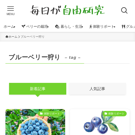
MENU
ホーム
ベリーの栽培
暮らし・生活
体験リポート
グル
ホーム
ブルーベリー狩り
ブルーベリー狩り
– tag –
新着記事
人気記事
体験リポート
体験リポート