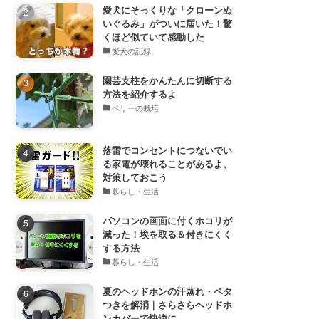
愛犬にそっくりな「クローンぬ
いぐるみ」がついに届いた！驚
くほど似ていて感動した
愛犬の記録
園芸支柱をかんたんに切断する
方法を紹介するよ
ベリーの栽培
落雷でコンセントにつないでい
る家電が壊れることがあるよ、
対策しておこう
暮らし・生活
パソコンの画面に付くホコリが
減った！埃を取る＆付きにくく
する方法
暮らし・生活
夏のヘッドホンの汗蒸れ・ベタ
つきを解消｜さらさらヘッドホ
ンカバーで快適に