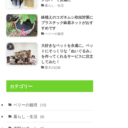
暮らし・生活
鉢植えのコガネムシ幼虫対策に
プラスチック鉢底ネットがおす
すめです
ベリーの栽培
大好きなペットを永遠に。ペッ
トにそっくりな「ぬいぐるみ」
を作ってくれるサービスに注文
してみた！
愛犬の記録
カテゴリー
ベリーの栽培
(12)
暮らし・生活
(9)
体験リポート