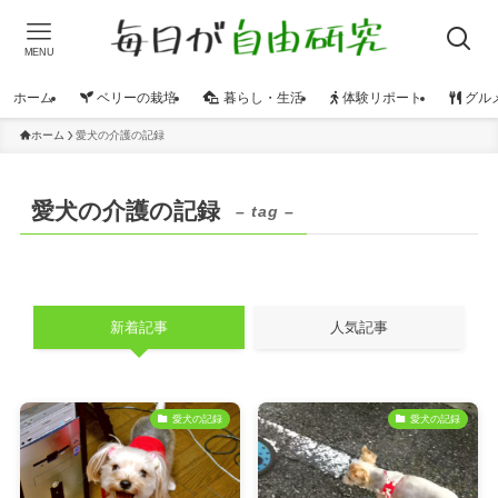
MENU
ホーム
ベリーの栽培
暮らし・生活
体験リポート
グル
ホーム
愛犬の介護の記録
愛犬の介護の記録
– tag –
新着記事
人気記事
愛犬の記録
愛犬の記録